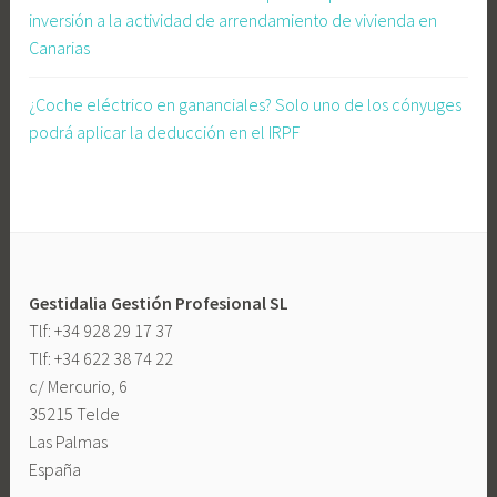
inversión a la actividad de arrendamiento de vivienda en
t
Canarias
i
d
¿Coche eléctrico en gananciales? Solo uno de los cónyuges
a
podrá aplicar la deducción en el IRPF
l
i
a
,
g
e
Gestidalia Gestión Profesional SL
s
Tlf: +34 928 29 17 37
t
Tlf: +34 622 38 74 22
i
c/ Mercurio, 6
d
35215 Telde
a
Las Palmas
l
España
i