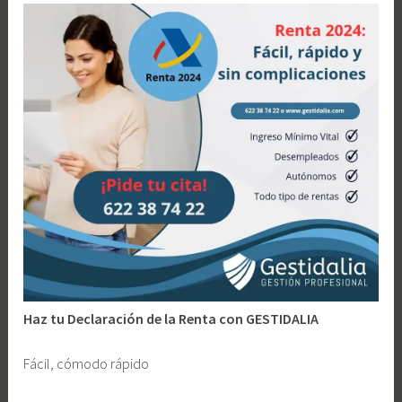
l
a
a
d
n
o
o
a
y
u
d
a
s
,
c
o
m
p
Haz tu Declaración de la Renta con GESTIDALIA
l
e
Fácil, cómodo rápido
m
e