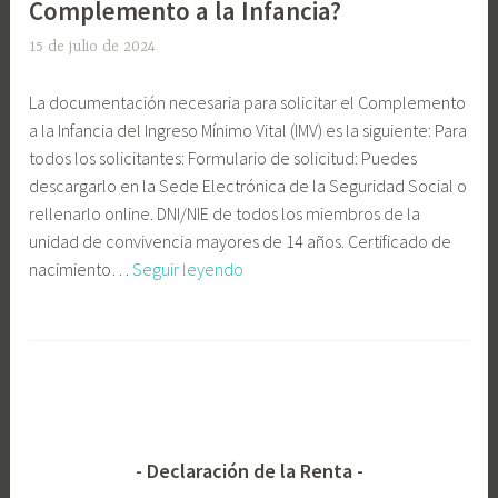
Complemento a la Infancia?
15 de julio de 2024
E
l
La documentación necesaria para solicitar el Complemento
i
a la Infancia del Ingreso Mínimo Vital (IMV) es la siguiente: Para
G
todos los solicitantes: Formulario de solicitud: Puedes
o
descargarlo en la Sede Electrónica de la Seguridad Social o
n
rellenarlo online. DNI/NIE de todos los miembros de la
z
unidad de convivencia mayores de 14 años. Certificado de
á
¿Qué
nacimiento…
Seguir leyendo
l
necesito
e
para
z
E
solicitar
C
t
el
a
i
Complemento
s
q
a
t
u
la
e
e
Declaración de la Renta
Infancia?
l
t