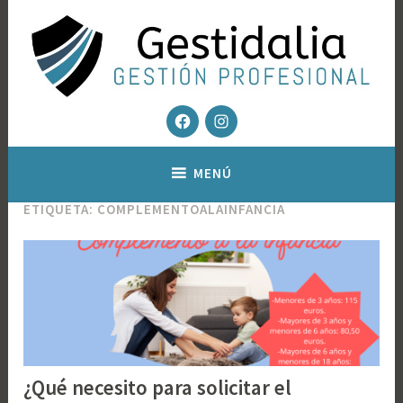
Saltar
al
contenido
Facebook
Instagram
Gestoría fiscal y contable – Gestión Inmobiliaria
Gestidalia – Gestion profesional
MENÚ
ETIQUETA:
COMPLEMENTOALAINFANCIA
¿Qué necesito para solicitar el