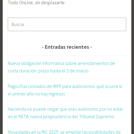
Todo OnLine, sin desplazarte
n
t
Buscar:
o
a
l
a
Entradas recientes
i
n
Nueva obligación informativa sobre arrendamientos de
f
corta duración: plazo hasta el 2 de marzo
a
n
Pagos fraccionados de IRPF para autónomos: qué ocurre si
c
el primer año no hay ingresos
i
a
Hacienda no puede negar que eres autónomo por no estar
,
en el RETA: nueva jurisprudencia del Tribunal Supremo
G
e
Novedades en la RIC 2025: se amplían las posibilidades de
s