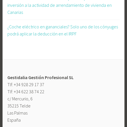
inversión a la actividad de arrendamiento de vivienda en
d
Canarias
e
c
¿Coche eléctrico en gananciales? Solo uno de los cónyuges
l
podrá aplicar la deducción en el IRPF
a
r
a
c
i
ó
Gestidalia Gestión Profesional SL
n
Tlf: +34 928 29 17 37
d
Tlf: +34 622 38 74 22
e
c/ Mercurio, 6
l
35215 Telde
a
Las Palmas
r
España
e