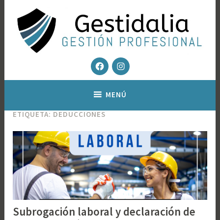
Saltar
al
contenido
Facebook
Instagram
Gestoría fiscal y contable – Gestión Inmobiliaria
Gestidalia – Gestion profesional
MENÚ
ETIQUETA:
DEDUCCIONES
Subrogación laboral y declaración de