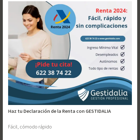
saber?
l
a
a
d
n
o
o
A
g
e
n
c
i
a
T
r
i
b
Haz tu Declaración de la Renta con GESTIDALIA
u
t
Fácil, cómodo rápido
a
r