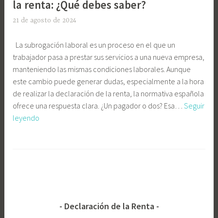
la renta: ¿Qué debes saber?
21 de agosto de 2024
E
l
La subrogación laboral es un proceso en el que un
i
trabajador pasa a prestar sus servicios a una nueva empresa,
G
manteniendo las mismas condiciones laborales. Aunque
o
este cambio puede generar dudas, especialmente a la hora
n
de realizar la declaración de la renta, la normativa española
z
ofrece una respuesta clara. ¿Un pagador o dos? Esa…
Seguir
á
Subrogación
leyendo
l
laboral
e
y
z
E
declaración
C
t
de
a
i
la
s
q
renta:
t
u
¿Qué
e
e
Declaración de la Renta
debes
l
t