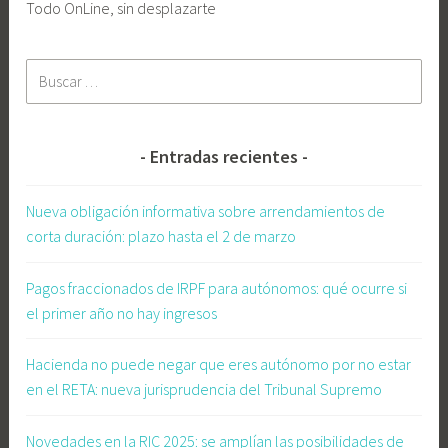
Todo OnLine, sin desplazarte
i
a
Buscar:
,
b
o
n
Entradas recientes
i
f
Nueva obligación informativa sobre arrendamientos de
i
corta duración: plazo hasta el 2 de marzo
c
a
Pagos fraccionados de IRPF para autónomos: qué ocurre si
c
el primer año no hay ingresos
i
o
Hacienda no puede negar que eres autónomo por no estar
n
en el RETA: nueva jurisprudencia del Tribunal Supremo
e
s
Novedades en la RIC 2025: se amplían las posibilidades de
,