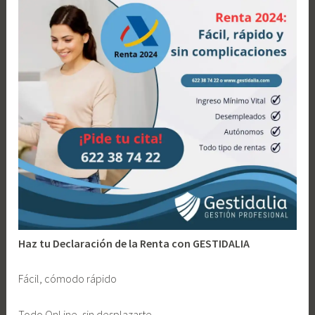
Vivienda
l
a
Propia
l
d
a
o
n
(
o
I
n
d
i
c
a
d
o
r
P
Haz tu Declaración de la Renta con GESTIDALIA
ú
b
Fácil, cómodo rápido
l
i
Todo OnLine, sin desplazarte