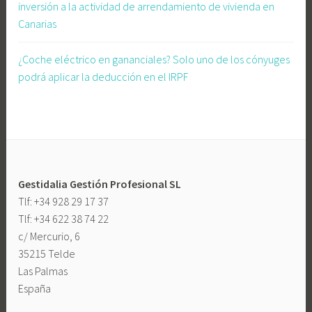
inversión a la actividad de arrendamiento de vivienda en
M
Canarias
ú
l
¿Coche eléctrico en gananciales? Solo uno de los cónyuges
t
podrá aplicar la deducción en el IRPF
i
p
l
e
s
)
Gestidalia Gestión Profesional SL
,
Tlf: +34 928 29 17 37
A
Tlf: +34 622 38 74 22
v
c/ Mercurio, 6
a
35215 Telde
l
Las Palmas
I
España
C
O