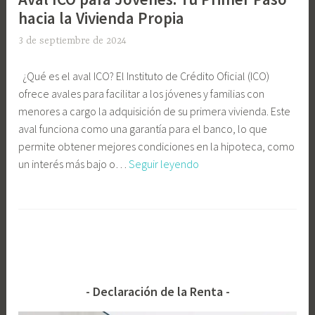
hacia la Vivienda Propia
3 de septiembre de 2024
E
l
¿Qué es el aval ICO? El Instituto de Crédito Oficial (ICO)
i
ofrece avales para facilitar a los jóvenes y familias con
G
menores a cargo la adquisición de su primera vivienda. Este
o
aval funciona como una garantía para el banco, lo que
n
permite obtener mejores condiciones en la hipoteca, como
z
Aval
un interés más bajo o…
Seguir leyendo
á
ICO
l
para
e
E
Jóvenes:
z
t
Tu
C
i
Primer
a
q
Paso
s
u
hacia
t
e
Declaración de la Renta
la
e
t