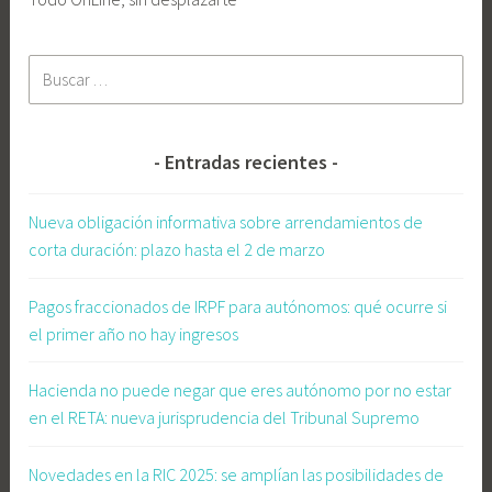
c
o
Buscar:
d
e
R
e
Entradas recientes
n
t
Nueva obligación informativa sobre arrendamientos de
a
corta duración: plazo hasta el 2 de marzo
d
e
Pagos fraccionados de IRPF para autónomos: qué ocurre si
E
el primer año no hay ingresos
f
e
Hacienda no puede negar que eres autónomo por no estar
c
en el RETA: nueva jurisprudencia del Tribunal Supremo
t
o
Novedades en la RIC 2025: se amplían las posibilidades de
s