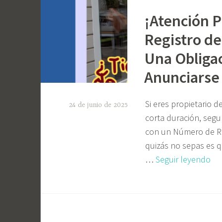
¡Atención P
Registro de
Una Obligac
Anunciarse
Si eres propietario d
24 de junio de 2025
corta duración, seg
E
con un Número de Reg
l
quizás no sepas es q
i
¡At
…
Seguir leyendo
G
Pro
o
El
E
Nú
t
n
i
de
z