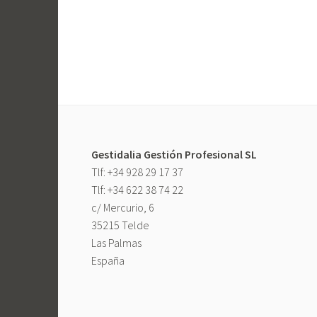
t
r
o
,
A
l
q
u
i
Gestidalia Gestión Profesional SL
l
Tlf: +34 928 29 17 37
e
Tlf: +34 622 38 74 22
r
c/ Mercurio, 6
C
35215 Telde
o
Las Palmas
r
España
t
a
D