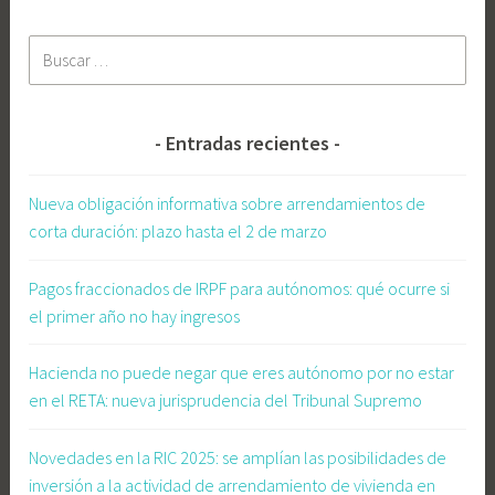
b
Buscar:
l
i
c
a
Entradas recientes
,
A
Nueva obligación informativa sobre arrendamientos de
E
corta duración: plazo hasta el 2 de marzo
A
T
Pagos fraccionados de IRPF para autónomos: qué ocurre si
,
el primer año no hay ingresos
A
g
Hacienda no puede negar que eres autónomo por no estar
e
en el RETA: nueva jurisprudencia del Tribunal Supremo
n
c
Novedades en la RIC 2025: se amplían las posibilidades de
i
inversión a la actividad de arrendamiento de vivienda en
a