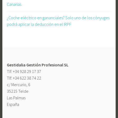
Canarias
T
r
¿Coche eléctrico en gananciales? Solo uno de los cónyuges
i
podrá aplicar la deducción en el IRPF
b
u
t
a
r
i
Gestidalia Gestión Profesional SL
a
Tlf: +34 928 29 17 37
,
Tlf: +34 622 38 74 22
a
c/ Mercurio, 6
l
35215 Telde
t
Las Palmas
a
España
f
i
s