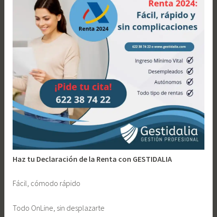
a
d
n
o
o
a
d
m
i
n
i
s
t
r
a
c
Haz tu Declaración de la Renta con GESTIDALIA
i
ó
Fácil, cómodo rápido
n
p
Todo OnLine, sin desplazarte
ú