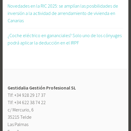
y
Novedades en la RIC 2025: se amplían las posibilidades de
u
inversión a la actividad de arrendamiento de vivienda en
d
Canarias
a
s
¿Coche eléctrico en gananciales? Solo uno de los cónyuges
c
podrá aplicar la deducción en el IRPF
o
c
h
e
e
l
Gestidalia Gestión Profesional SL
é
Tlf: +34 928 29 17 37
c
Tlf: +34 622 38 74 22
t
c/ Mercurio, 6
r
35215 Telde
i
Las Palmas
c