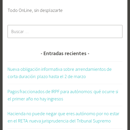
o
Todo OnLine, sin desplazarte
c
o
Buscar:
c
h
e
e
Entradas recientes
l
é
Nueva obligación informativa sobre arrendamientos de
c
corta duración: plazo hasta el 2 de marzo
t
r
Pagos fraccionados de IRPF para autónomos: qué ocurre si
i
el primer año no hay ingresos
c
o
Hacienda no puede negar que eres autónomo por no estar
,
en el RETA: nueva jurisprudencia del Tribunal Supremo
a