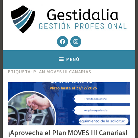
Saltar
al
contenido
Facebook
Instagram
Gestoría fiscal y contable – Gestión Inmobiliaria
Gestidalia – Gestion profesional
MENÚ
ETIQUETA:
PLAN MOVES III CANARIAS
¡Aprovecha el Plan MOVES III Canarias!