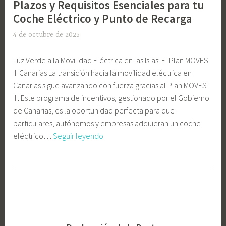
Plazos y Requisitos Esenciales para tu
Coche Eléctrico y Punto de Recarga
4 de octubre de 2025
E
l
Luz Verde a la Movilidad Eléctrica en las Islas: El Plan MOVES
i
III Canarias La transición hacia la movilidad eléctrica en
G
Canarias sigue avanzando con fuerza gracias al Plan MOVES
o
III. Este programa de incentivos, gestionado por el Gobierno
n
de Canarias, es la oportunidad perfecta para que
z
particulares, autónomos y empresas adquieran un coche
á
¡Aprovecha
eléctrico…
Seguir leyendo
l
el
e
Plan
z
E
MOVES
C
t
III
a
i
Canarias!
s
q
Plazos
t
u
y
e
e