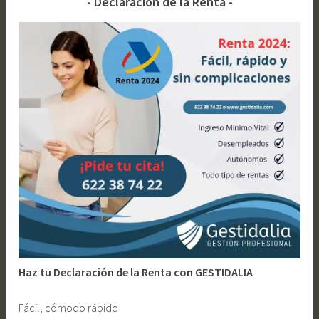
Declaración de la Renta
Requisitos
l
t
Esenciales
l
a
para
a
d
tu
n
o
Coche
o
a
Eléctrico
c
y
h
Punto
a
de
t
Recarga
a
r
r
a
m
i
Haz tu Declaración de la Renta con GESTIDALIA
e
n
Fácil, cómodo rápido
t