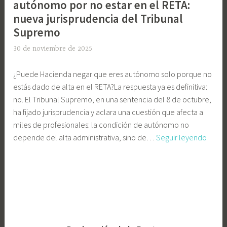
autónomo por no estar en el RETA:
nueva jurisprudencia del Tribunal
Supremo
30 de noviembre de 2025
E
l
¿Puede Hacienda negar que eres autónomo solo porque no
i
estás dado de alta en el RETA?La respuesta ya es definitiva:
G
no. El Tribunal Supremo, en una sentencia del 8 de octubre,
o
ha fijado jurisprudencia y aclara una cuestión que afecta a
n
miles de profesionales: la condición de autónomo no
z
Hacie
depende del alta administrativa, sino de…
Seguir leyendo
á
no
l
pued
e
E
negar
z
t
que
C
i
eres
a
q
autó
s
u
por
t
e