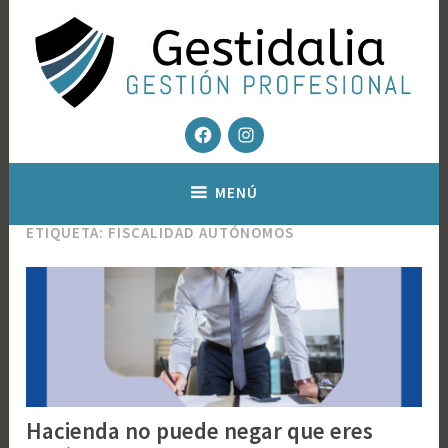
Saltar
al
contenido
Facebook
Instagram
Gestoría fiscal y contable – Gestión Inmobiliaria
Gestidalia – Gestion profesional
MENÚ
ETIQUETA:
FISCALIDAD AUTÓNOMOS
Hacienda no puede negar que eres