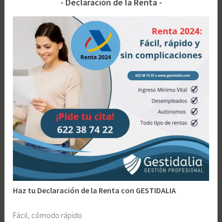
Declaración de la Renta
no
e
t
estar
l
a
en
l
d
el
a
o
RETA:
n
A
nueva
o
c
jurisp
t
del
i
Tribun
v
Supr
i
d
a
d
e
c
Haz tu Declaración de la Renta con GESTIDALIA
o
n
Fácil, cómodo rápido