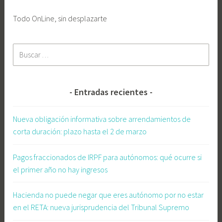
ó
m
Todo OnLine, sin desplazarte
i
c
Buscar:
a
p
o
r
Entradas recientes
c
u
Nueva obligación informativa sobre arrendamientos de
e
corta duración: plazo hasta el 2 de marzo
n
t
Pagos fraccionados de IRPF para autónomos: qué ocurre si
a
el primer año no hay ingresos
p
r
Hacienda no puede negar que eres autónomo por no estar
o
en el RETA: nueva jurisprudencia del Tribunal Supremo
p