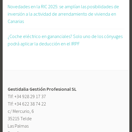
i
Novedades en la RIC 2025: se amplían las posibilidades de
a
inversión a la actividad de arrendamiento de vivienda en
,
Canarias
A
l
¿Coche eléctrico en gananciales? Solo uno de los cónyuges
t
podrá aplicar la deducción en el IRPF
a
e
n
a
u
t
Gestidalia Gestión Profesional SL
ó
Tlf: +34 928 29 17 37
n
Tlf: +34 622 38 74 22
o
c/ Mercurio, 6
m
35215 Telde
o
Las Palmas
s