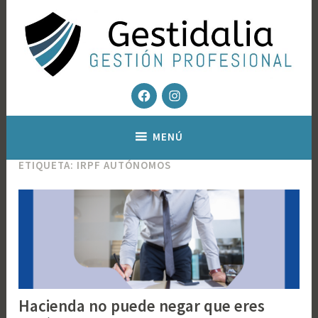
Saltar
al
contenido
Facebook
Instagram
Gestoría fiscal y contable – Gestión Inmobiliaria
Gestidalia – Gestion profesional
MENÚ
ETIQUETA:
IRPF AUTÓNOMOS
Hacienda no puede negar que eres