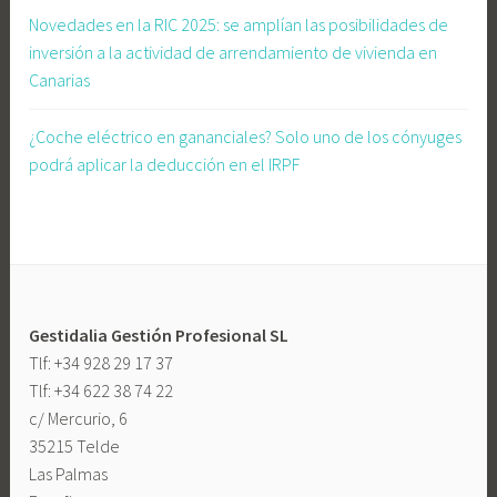
i
Novedades en la RIC 2025: se amplían las posibilidades de
a
inversión a la actividad de arrendamiento de vivienda en
,
Canarias
A
l
¿Coche eléctrico en gananciales? Solo uno de los cónyuges
t
podrá aplicar la deducción en el IRPF
a
e
n
a
u
t
Gestidalia Gestión Profesional SL
ó
Tlf: +34 928 29 17 37
n
Tlf: +34 622 38 74 22
o
c/ Mercurio, 6
m
35215 Telde
o
Las Palmas
s