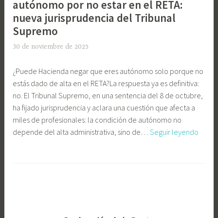
autónomo por no estar en el RETA:
nueva jurisprudencia del Tribunal
Supremo
30 de noviembre de 2025
E
l
¿Puede Hacienda negar que eres autónomo solo porque no
i
estás dado de alta en el RETA?La respuesta ya es definitiva:
G
no. El Tribunal Supremo, en una sentencia del 8 de octubre,
o
ha fijado jurisprudencia y aclara una cuestión que afecta a
n
miles de profesionales: la condición de autónomo no
z
Hacie
depende del alta administrativa, sino de…
Seguir leyendo
á
no
l
pued
e
E
negar
z
t
que
C
i
eres
a
q
autó
s
u
por
t
e