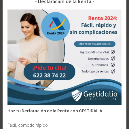
Declaración de la Renta
no
e
t
estar
l
a
en
l
d
el
a
o
RETA:
n
A
nueva
o
c
jurisp
t
del
i
Tribun
v
Supr
i
d
a
d
e
c
Haz tu Declaración de la Renta con GESTIDALIA
o
n
Fácil, cómodo rápido