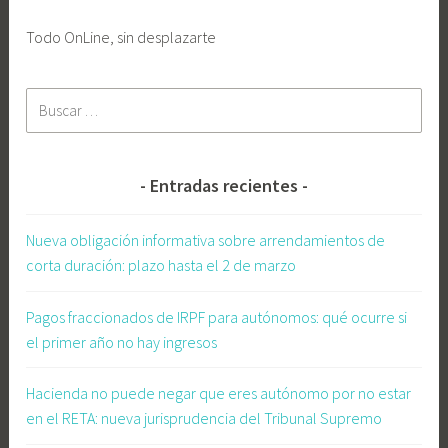
ó
m
Todo OnLine, sin desplazarte
i
c
Buscar:
a
p
o
r
Entradas recientes
c
u
Nueva obligación informativa sobre arrendamientos de
e
corta duración: plazo hasta el 2 de marzo
n
t
Pagos fraccionados de IRPF para autónomos: qué ocurre si
a
el primer año no hay ingresos
p
r
Hacienda no puede negar que eres autónomo por no estar
o
en el RETA: nueva jurisprudencia del Tribunal Supremo
p